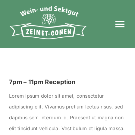
Zum
Inhalt
Tog
springen
Nav
WILLKOMMEN
DAS WEINGUT
UNSERE WEINE
7pm – 11pm Reception
VERANSTALTUNGEN
Lorem ipsum dolor sit amet, consectetur
adipiscing elit. Vivamus pretium lectus risus, sed
BILDERGALERIE
dapibus sem interdum id. Praesent ut magna non
elit tincidunt vehicula. Vestibulum et ligula massa.
DETAILS